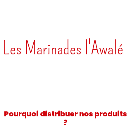
Devenez
distributeur
officiel
Les Marinades l'Awalé
Rejoignez un réseau de partenaires qui font
confiance à une marque ivoirienne engagée
pour offrir des assaisonnements de qualité
aux consommateurs.
Pourquoi distribuer nos produits
?