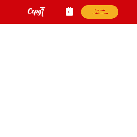
Devenir
0
distributeur
CANDIDATURES
SPONTANÉES
Rejoignez l'aventure : Déposez une candidature
spontanée !